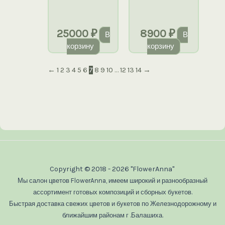
25000
₽
8900
₽
В
В
корзину
корзину
←
1
2
3
4
5
6
7
8
9
10
…
12
13
14
→
Copyright © 2018 - 2026 "FlowerAnna"
Мы салон цветов FlowerAnna, имеем широкий и разнообразный
ассортимент готовых композиций и сборных букетов.
Быстрая доставка свежих цветов и букетов по Железнодорожному и
ближайшим районам г .Балашиха.