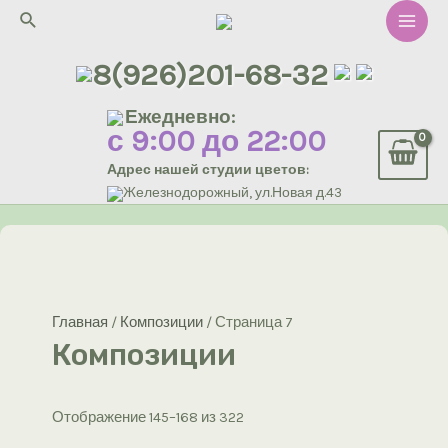
Перейти
Поиск
к
Main
содержимому
8(926)201-68-32
Men
Ежедневно:
с 9:00 до 22:00
Адрес нашей студии цветов:
Железнодорожный, ул.Новая д.43
Главная
/
Композиции
/ Страница 7
Композиции
Сортировка:
Отображение 145–168 из 322
самые