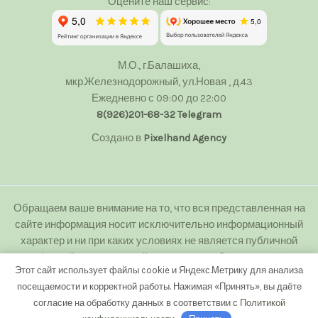
Оцените наш сервис:
М.О., г.Балашиха,
мкр.Железнодорожный, ул.Новая , д.43
Ежедневно с 09:00 до 22:00
8(926)201-68-32
Telegram
Создано в
Pixelhand Agency
Обращаем ваше внимание на то, что вся представленная на
сайте информация носит исключительно информационный
характер и ни при каких условиях не является публичной
офертой определяемой положениями Статьи 437(2)
Этот сайт использует файлы cookie и Яндекс.Метрику для анализа
Гражданского кодекса Российской Федерации.
посещаемости и корректной работы. Нажимая «Принять», вы даёте
Любое копирование с сайта floweranna.ru без письменного
согласие на обработку данных в соответствии с
Политикой
разрешения владельца запрещено.