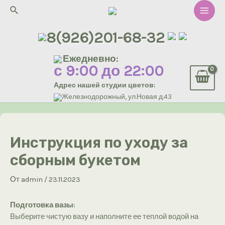
Перейти
Поиск
к
Main
содержимому
8(926)201-68-32
Men
Ежедневно:
с 9:00 до 22:00
Адрес нашей студии цветов:
Железнодорожный, ул.Новая д.43
Инструкция по уходу за
сборным букетом
От
admin
/
23.11.2023
Подготовка вазы:
Выберите чистую вазу и наполните ее теплой водой на