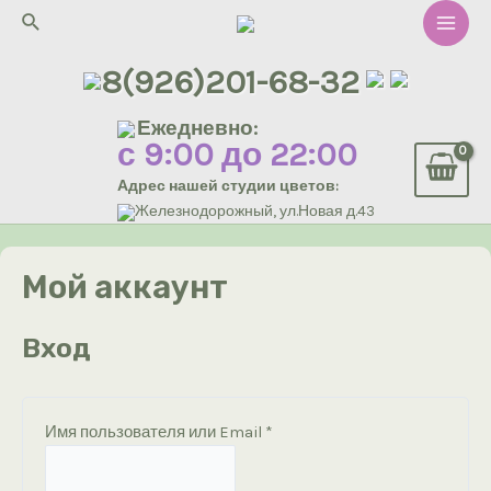
Перейти
Поиск
к
Main
содержимому
8(926)201-68-32
Men
Ежедневно:
с 9:00 до 22:00
Адрес нашей студии цветов:
Железнодорожный, ул.Новая д.43
Мой аккаунт
Вход
Обязательно
Имя пользователя или Email
*