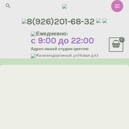
Перейти
Поиск
к
Main
содержимому
8(926)201-68-32
Men
Ежедневно:
с 9:00 до 22:00
Адрес нашей студии цветов:
Железнодорожный, ул.Новая д.43