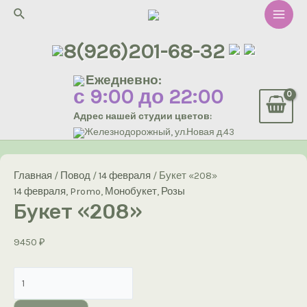
Перейти
Поиск
к
Main
содержимому
8(926)201-68-32
Men
Ежедневно:
с 9:00 до 22:00
Адрес нашей студии цветов:
Железнодорожный, ул.Новая д.43
Главная
/
Повод
/
14 февраля
/ Букет «208»
14 февраля
,
Promo
,
Монобукет
,
Розы
Букет «208»
9450
₽
Количество
товара
Букет