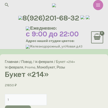
Перейти
Поиск
к
Main
содержимому
8(926)201-68-32
Men
Ежедневно:
с 9:00 до 22:00
Адрес нашей студии цветов:
Железнодорожный, ул.Новая д.43
Главная
/
Повод
/
14 февраля
/ Букет «214»
14 февраля
,
Promo
,
Монобукет
,
Розы
Букет «214»
21850
₽
Количество
товара
Букет