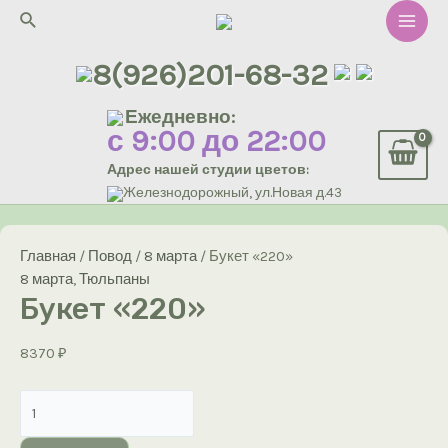
Перейти
Поиск
к
Main
содержимому
8(926)201-68-32
Men
Ежедневно:
с 9:00 до 22:00
Адрес нашей студии цветов:
Железнодорожный, ул.Новая д.43
Главная
/
Повод
/
8 марта
/ Букет «220»
8 марта
,
Тюльпаны
Букет «220»
8370
₽
Количество
товара
Букет