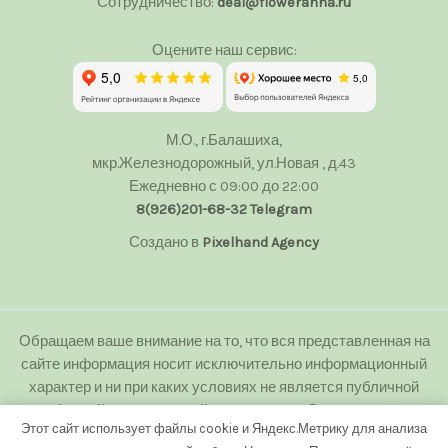
Сотрудничество:
deal@floweranna.ru
Оцените наш сервис:
М.О., г.Балашиха,
мкр.Железнодорожный, ул.Новая , д.43
Ежедневно с 09:00 до 22:00
8(926)201-68-32
Telegram
Создано в
Pixelhand Agency
Обращаем ваше внимание на то, что вся представленная на
сайте информация носит исключительно информационный
характер и ни при каких условиях не является публичной
офертой определяемой положениями Статьи 437(2)
Этот сайт использует файлы cookie и Яндекс.Метрику для анализа
Гражданского кодекса Российской Федерации.