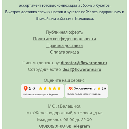
ассортимент готовых композиций и сборных букетов.
Быстрая доставка свежих цветов и букетов по Железнодорожному и
ближайшим районам г .Балашиха.
Публичная офертa
Политика конфиденциальности
Правила доставки
Оплата заказа
Письмо директору:
director@floweranna.ru
Сотрудничество:
deal@floweranna.ru
Оцените наш сервис:
М.О., г.Балашиха,
мкр.Железнодорожный, ул.Новая , д.43
Ежедневно с 09:00 до 22:00
8(926)201-68-32
Telegram