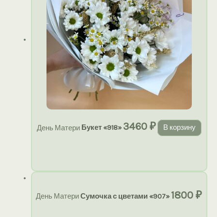
3460
₽
День Матери
Букет «918»
В корзину
1800
₽
День Матери
Сумочка с цветами «907»