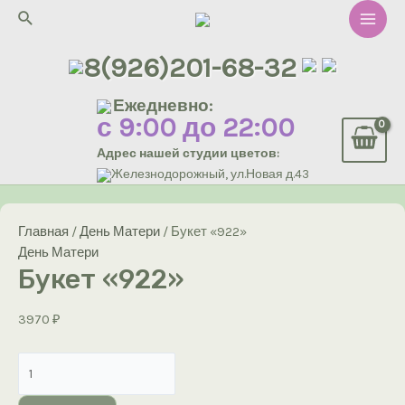
Перейти
Поиск
к
Main
содержимому
8(926)201-68-32
Men
Ежедневно:
с 9:00 до 22:00
Адрес нашей студии цветов:
Железнодорожный, ул.Новая д.43
Главная
/
День Матери
/ Букет «922»
День Матери
Букет «922»
3970
₽
Количество
товара
Букет