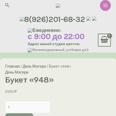
Перейти
Поиск
к
Main
содержимому
8(926)201-68-32
Men
Ежедневно:
с 9:00 до 22:00
Адрес нашей студии цветов:
Железнодорожный, ул.Новая д.43
Главная
/
День Матери
/ Букет «948»
День Матери
Букет «948»
2550
₽
Количество
товара
Букет