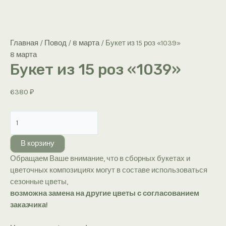
Главная
/
Повод
/
8 марта
/ Букет из 15 роз «1039»
8 марта
Букет из 15 роз «1039»
6380
₽
Количество
товара
Букет
В корзину
из
Обращаем Ваше внимание, что в сборных букетах и
15
цветочных композициях могут в составе использоваться
роз
сезонные цветы,
«1039»
возможна замена на другие цветы с согласованием
заказчика!