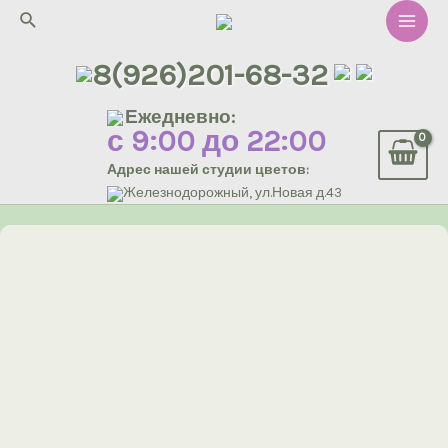
Перейти
Поиск
к
Main
содержимому
8(926)201-68-32
Men
Ежедневно:
с 9:00 до 22:00
Адрес нашей студии цветов:
Железнодорожный, ул.Новая д.43