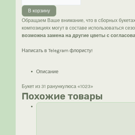
товара
Букет
В корзину
из
Обращаем Ваше внимание, что в сборных букетах
31
композициях могут в составе использоваться сез
ранункулюса
возможна замена на другие цветы с согласова
«1023»
Написать в Telegram флористу!
Описание
Букет из 31 ранункулюса «1023»
Похожие товары