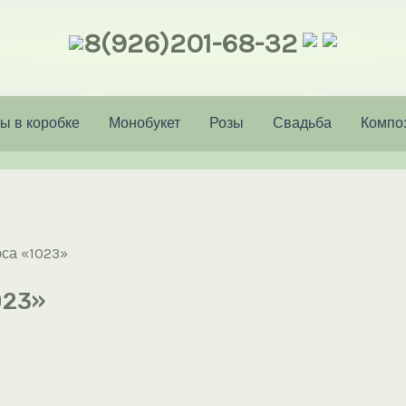
8(926)201-68-32
ы в коробке
Монобукет
Розы
Свадьба
Компо
юса «1023»
023»