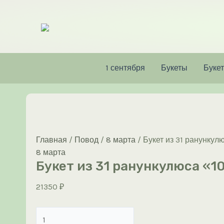
Перейти
к
содержимому
1 сентября
Букеты
Букет
Главная
/
Повод
/
8 марта
/ Букет из 31 ранункул
8 марта
Букет из 31 ранункулюса «1
21350
₽
Количество