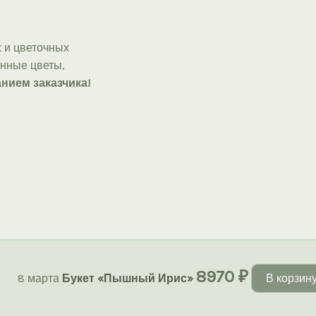
 и цветочных
онные цветы,
нием заказчика!
8970
₽
8 марта
Букет «Пышный Ирис»
В корзин