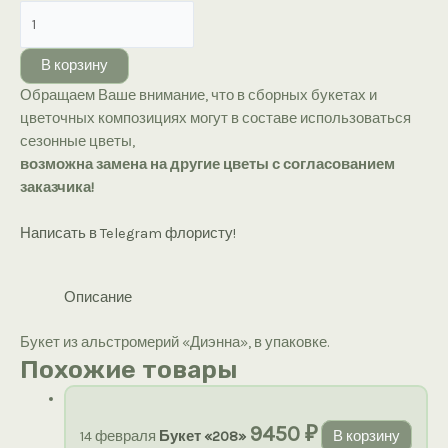
Количество
товара
Букет
В корзину
из
Обращаем Ваше внимание, что в сборных букетах и
альстромерий
цветочных композициях могут в составе использоваться
«Диэнна»
сезонные цветы,
возможна замена на другие цветы с согласованием
заказчика!
Написать в Telegram флористу!
Описание
Букет из альстромерий «Диэнна», в упаковке.
Похожие товары
9450
₽
14 февраля
Букет «208»
В корзину