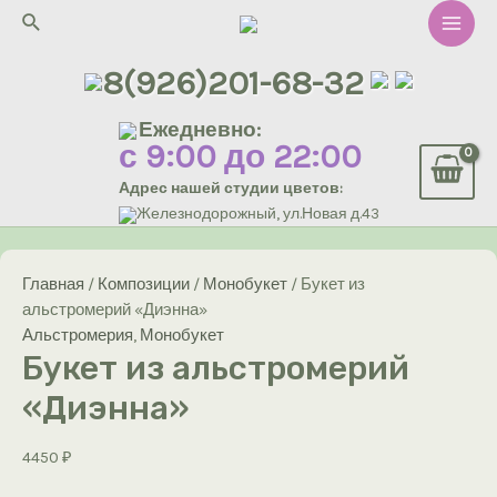
Перейти
Поиск
к
Main
содержимому
8(926)201-68-32
Men
Ежедневно:
с 9:00 до 22:00
Адрес нашей студии цветов:
Железнодорожный, ул.Новая д.43
Главная
/
Композиции
/
Монобукет
/ Букет из
альстромерий «Диэнна»
Альстромерия
,
Монобукет
Букет из альстромерий
«Диэнна»
4450
₽