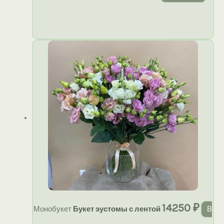
14250
₽
Монобукет
Букет эустомы с лентой
В