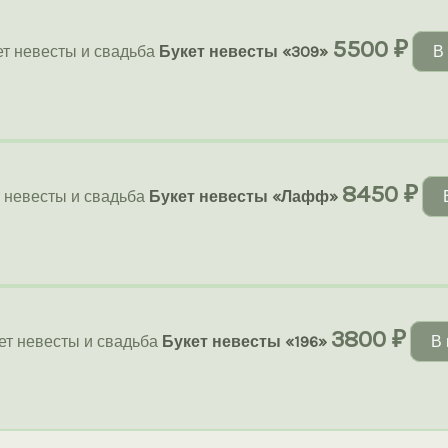
5500
₽
ет невесты и свадьба
Букет невесты «309»
В
8450
₽
т невесты и свадьба
Букет невесты «Лафф»
3800
₽
ет невесты и свадьба
Букет невесты «196»
В 