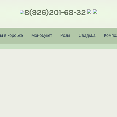
8(926)201-68-32
ы в коробке
Монобукет
Розы
Свадьба
Компо