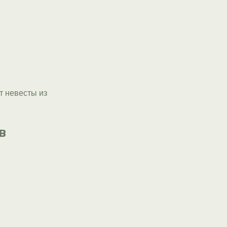
т невесты из
в