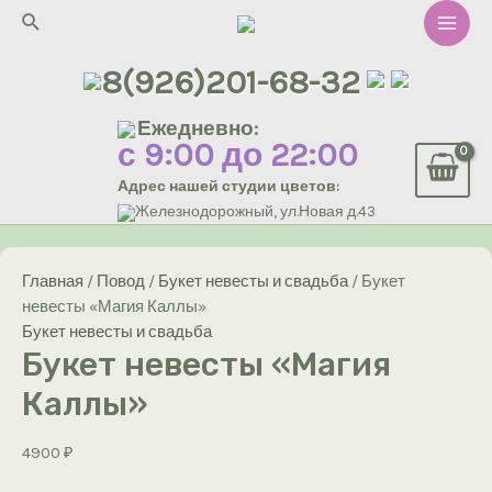
Перейти
Поиск
к
Main
содержимому
8(926)201-68-32
Men
Ежедневно:
с 9:00 до 22:00
Адрес нашей студии цветов:
Железнодорожный, ул.Новая д.43
Главная
/
Повод
/
Букет невесты и свадьба
/ Букет
невесты «Магия Каллы»
Букет невесты и свадьба
Букет невесты «Магия
Каллы»
4900
₽