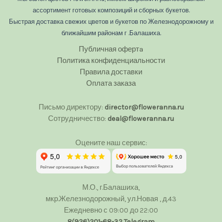
ассортимент готовых композиций и сборных букетов.
Быстрая доставка свежих цветов и букетов по Железнодорожному и
ближайшим районам г .Балашиха.
Публичная офертa
Политика конфиденциальности
Правила доставки
Оплата заказа
Письмо директору:
director@floweranna.ru
Сотрудничество:
deal@floweranna.ru
Оцените наш сервис:
М.О., г.Балашиха,
мкр.Железнодорожный, ул.Новая , д.43
Ежедневно с 09:00 до 22:00
8(926)201-68-32
Telegram