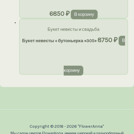
6850
₽
В корзину
Букет невесты и свадьба
8750
₽
Букет невесты + бутоньерка «305»
В
корзину
Copyright © 2018 - 2026 "FlowerAnna"
Мы салон цветов FlowerAnna, имеем широкий и разнообразный