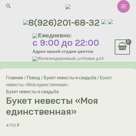
Перейти
Поиск
к
Main
содержимому
8(926)201-68-32
Men
Ежедневно:
с 9:00 до 22:00
Адрес нашей студии цветов:
Железнодорожный, ул.Новая д.43
Главная
/
Повод
/
Букет невесты и свадьба
/ Букет
невесты «Моя единственная»
Букет невесты и свадьба
Букет невесты «Моя
единственная»
4750
₽