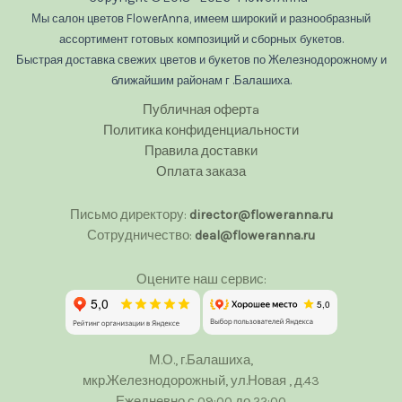
Мы салон цветов FlowerAnna, имеем широкий и разнообразный
ассортимент готовых композиций и сборных букетов.
Быстрая доставка свежих цветов и букетов по Железнодорожному и
ближайшим районам г .Балашиха.
Публичная офертa
Политика конфиденциальности
Правила доставки
Оплата заказа
Письмо директору:
director@floweranna.ru
Сотрудничество:
deal@floweranna.ru
Оцените наш сервис:
М.О., г.Балашиха,
мкр.Железнодорожный, ул.Новая , д.43
Ежедневно с 09:00 до 22:00