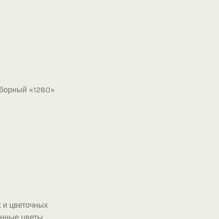
сборный «1280»
 и цветочных
онные цветы,