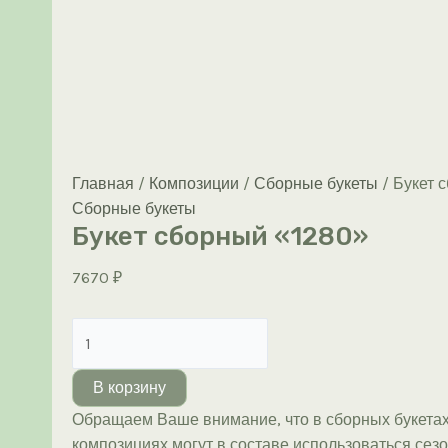
Главная
/
Композиции
/
Сборные букеты
/ Букет 
Сборные букеты
Букет сборный «1280»
7670
₽
Количество
товара
Букет
В корзину
сборный
Обращаем Ваше внимание, что в сборных букетах
«1280»
композициях могут в составе использоваться сез