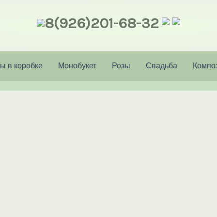
8(926)201-68-32
ы в коробке
Монобукет
Розы
Свадьба
Компо