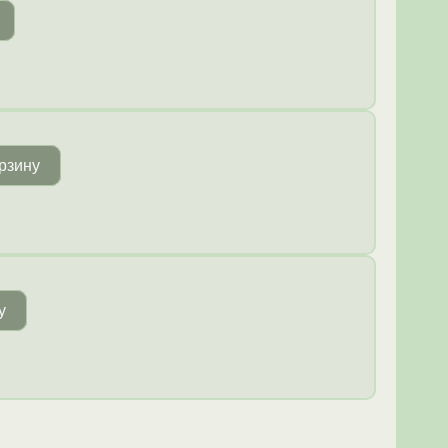
рзину
у