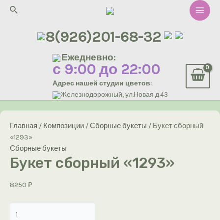
Перейти
Поиск
к
Main
содержимому
8(926)201-68-32
Men
Ежедневно:
с 9:00 до 22:00
Адрес нашей студии цветов:
Железнодорожный, ул.Новая д.43
Главная
/
Композиции
/
Сборные букеты
/ Букет сборный
«1293»
Сборные букеты
Букет сборный «1293»
8250
₽
Количество
товара