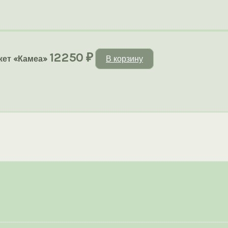
12250
₽
кет «Камеа»
В корзину