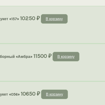
10250
₽
укет «157»
В корзину
11500
₽
сборный «Амбра»
В корзину
10650
₽
укет «056»
В корзину