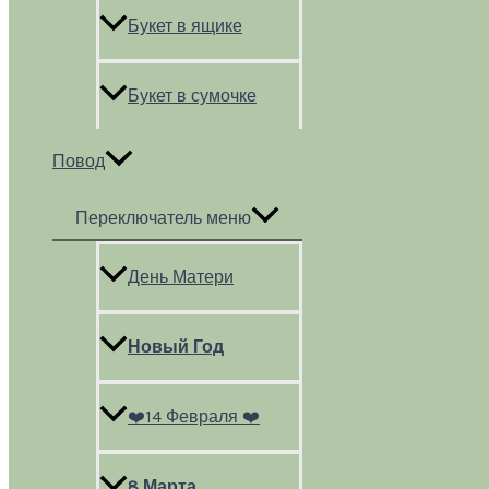
Букет в ящике
Букет в сумочке
Повод
Переключатель меню
День Матери
Новый Год
❤️14 Февраля ❤️
8 Марта