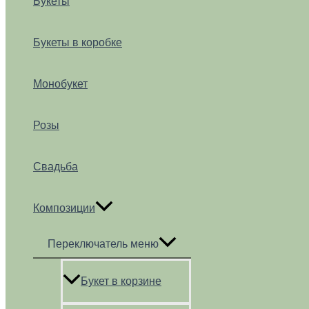
Букеты
Букеты в коробке
Монобукет
Розы
Свадьба
Композиции
Переключатель меню
Букет в корзине