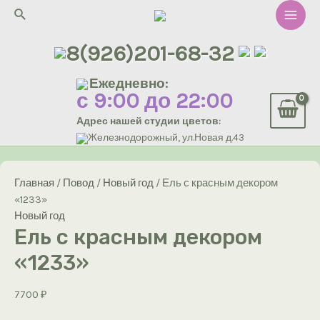
Перейти
Поиск
к
Main
содержимому
8(926)201-68-32
Men
Ежедневно:
с 9:00 до 22:00
Адрес нашей студии цветов:
Железнодорожный, ул.Новая д.43
Главная
/
Повод
/
Новый год
/ Ель с красным декором
«1233»
Новый год
Ель с красным декором
«1233»
7700
₽