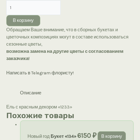
Количество
товара
Ель
В корзину
с
Обращаем Ваше внимание, что в сборных букетах и
красным
цветочных композициях могут в составе использоваться
декором
сезонные цветы,
«1233»
возможна замена на другие цветы с согласованием
заказчика!
Написать в Telegram флористу!
Описание
Ель с красным декором «1233»
Похожие товары
6150
₽
Новый год
Букет «134»
В корзину