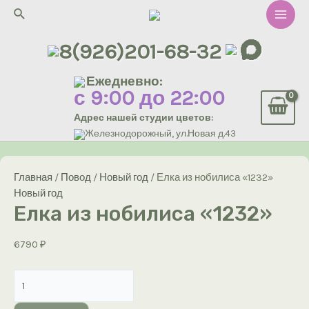
Перейти
Поиск
к
Main
содержимому
8(926)201-68-32
Men
Ежедневно:
с 9:00 до 22:00
Адрес нашей студии цветов:
Железнодорожный, ул.Новая д.43
Главная
/
Повод
/
Новый год
/ Елка из нобилиса «1232»
Новый год
Елка из нобилиса «1232»
6790
₽
Количество
товара
Елка