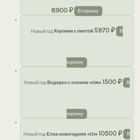
8900
₽
В корзину
5970
₽
Новый год
Корзина с пихтой
В
корзину
1500
₽
Новый год
Ведерко с оленем «136»
В
корзину
10500
₽
Новый год
Елка новогодняя «131»
В