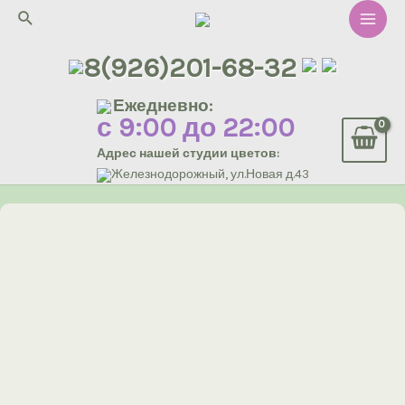
Перейти
Поиск
к
Main
содержимому
8(926)201-68-32
Men
Ежедневно:
с 9:00 до 22:00
Адрес нашей студии цветов:
Железнодорожный, ул.Новая д.43