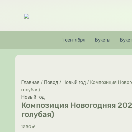
Перейти
к
содержимому
1 сентября
Букеты
Букет
Главная
/
Повод
/
Новый год
/ Композиция Нового
голубая)
Новый год
Композиция Новогодняя 2021
голубая)
1550
₽