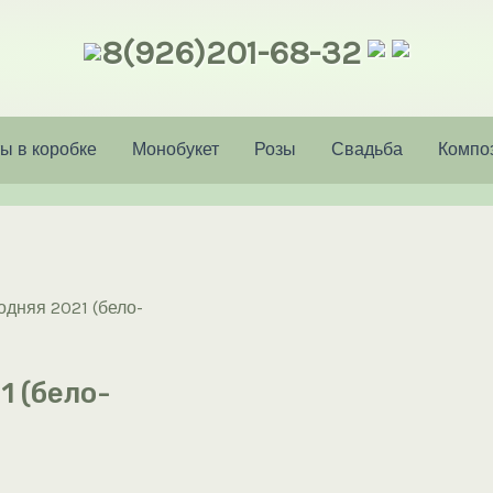
8(926)201-68-32
ы в коробке
Монобукет
Розы
Свадьба
Компо
дняя 2021 (бело-
 (бело-