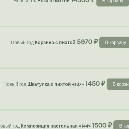
Новый год
Елка с пихтой
В корзину
5970
₽
Новый год
Корзина с пихтой
В корзину
1450
₽
Новый год
Шкатулка с пихтой «137»
В корзи
1500
₽
овый год
Композиция настольная «144»
В ко