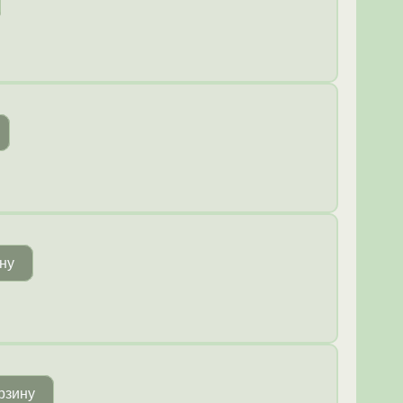
ну
рзину