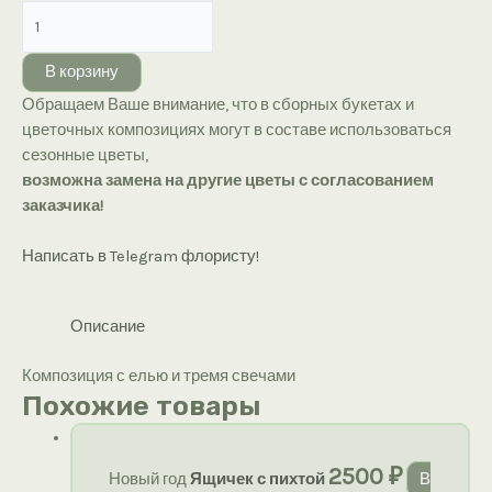
Количество
товара
Композиция
В корзину
с
Обращаем Ваше внимание, что в сборных букетах и
елью
цветочных композициях могут в составе использоваться
и
сезонные цветы,
тремя
возможна замена на другие цветы с согласованием
свечами
заказчика!
Написать в Telegram флористу!
Описание
Композиция с елью и тремя свечами
Похожие товары
2500
₽
Новый год
Ящичек с пихтой
В