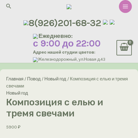
Перейти
Поиск
к
Main
содержимому
8(926)201-68-32
Men
Ежедневно:
с 9:00 до 22:00
Адрес нашей студии цветов:
Железнодорожный, ул.Новая д.43
Главная
/
Повод
/
Новый год
/ Композиция с елью и тремя
свечами
Новый год
Композиция с елью и
тремя свечами
5900
₽