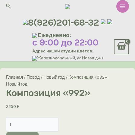
Перейти
Поиск
к
Main
содержимому
8(926)201-68-32
Men
Ежедневно:
с 9:00 до 22:00
Адрес нашей студии цветов:
Железнодорожный, ул.Новая д.43
Главная
/
Повод
/
Новый год
/ Композиция «992»
Новый год
Композиция «992»
2250
₽
Количество
товара
Композиция