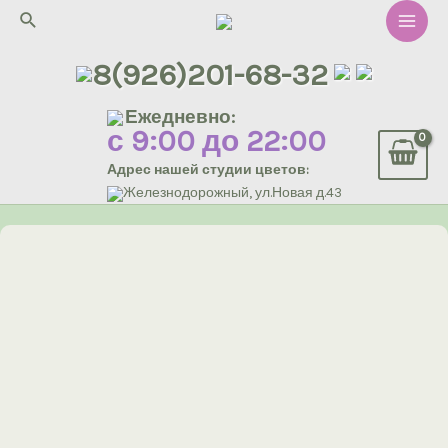
Перейти
Поиск
к
Main
содержимому
8(926)201-68-32
Men
Ежедневно:
с 9:00 до 22:00
Адрес нашей студии цветов:
Железнодорожный, ул.Новая д.43