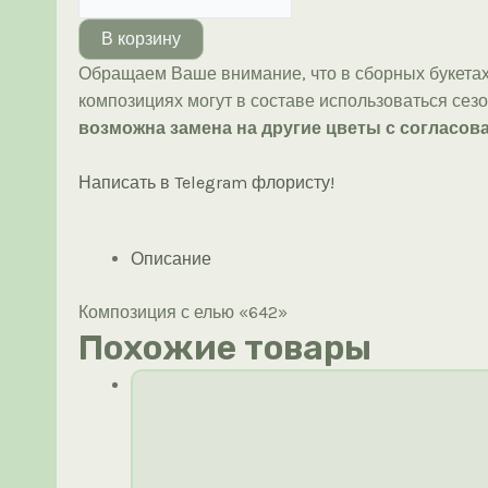
товара
Композиция
В корзину
с
Обращаем Ваше внимание, что в сборных букетах
елью
композициях могут в составе использоваться сез
«642»
возможна замена на другие цветы с согласова
Написать в Telegram флористу!
Описание
Композиция с елью «642»
Похожие товары