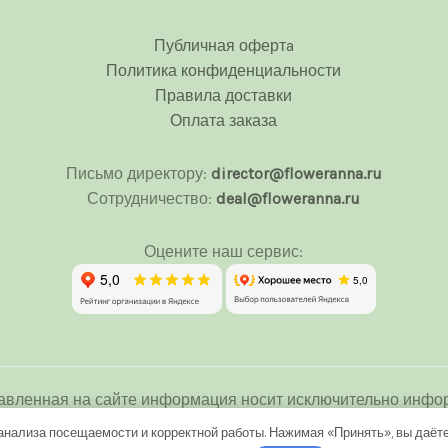
Публичная офертa
Политика конфиденциальности
Правила доставки
Оплата заказа
Письмо директору:
director@floweranna.ru
Сотрудничество:
deal@floweranna.ru
Оцените наш сервис:
авленная на сайте информация носит исключительно инфор
 определяемой положениями Статьи 437(2) Гражданского ко
анализа посещаемости и корректной работы. Нажимая «Принять», вы даёте