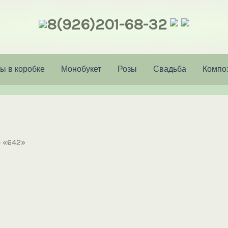
8(926)201-68-32
ы в коробке
Монобукет
Розы
Свадьба
Компо
ю «642»