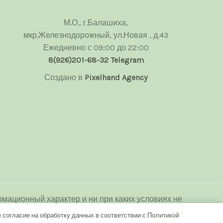
М.О., г.Балашиха,
мкр.Железнодорожный, ул.Новая , д.43
Ежедневно с 09:00 до 22:00
8(926)201-68-32
Telegram
Создано в
Pixelhand Agency
мационный характер и ни при каких условиях не
декса Российской Федерации.
 согласие на обработку данных в соответствии с
Политикой