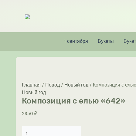
Перейти
к
содержимому
1 сентября
Букеты
Букет
Главная
/
Повод
/
Новый год
/ Композиция с ель
Новый год
Композиция с елью «642»
2950
₽
Количество