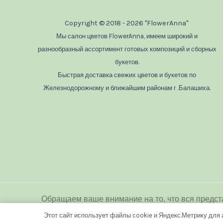
Copyright © 2018 - 2026 "FlowerAnna"
Мы салон цветов FlowerAnna, имеем широкий и
разнообразный ассортимент готовых композиций и сборных
букетов.
Быстрая доставка свежих цветов и букетов по
Железнодорожному и ближайшим районам г .Балашиха.
Обращаем ваше внимание на то, что вся предст
является публичной офертой
Этот сайт использует файлы cookie и Яндекс.Метрику для 