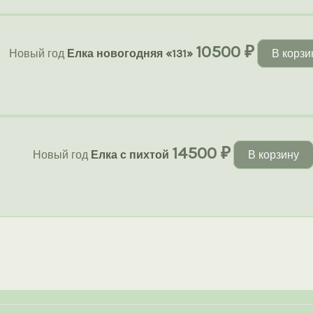
10500
₽
Новый год
Елка новогодняя «131»
В корзи
14500
₽
Новый год
Елка с пихтой
В корзину