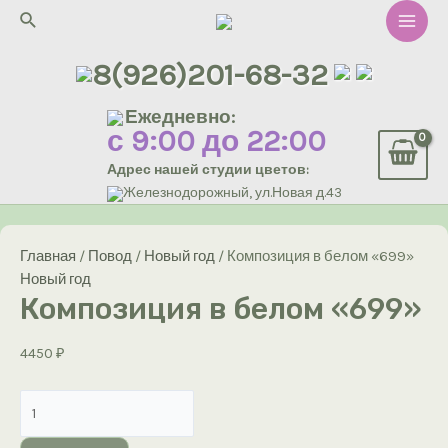
Перейти
Поиск
к
Main
содержимому
8(926)201-68-32
Men
Ежедневно:
с 9:00 до 22:00
Адрес нашей студии цветов:
Железнодорожный, ул.Новая д.43
Главная
/
Повод
/
Новый год
/ Композиция в белом «699»
Новый год
Композиция в белом «699»
4450
₽
Количество
товара
Композиция