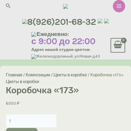
Перейти
Поиск
к
Main
содержимому
8(926)201-68-32
Men
Ежедневно:
с 9:00 до 22:00
Адрес нашей студии цветов:
Железнодорожный, ул.Новая д.43
Главная
/
Композиции
/
Цветы в коробке
/ Коробочка «173»
Цветы в коробке
Коробочка «173»
6500
₽
Количество
товара
Коробочка