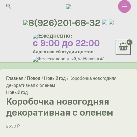
Перейти
Поиск
к
Main
содержимому
8(926)201-68-32
Men
Ежедневно:
с 9:00 до 22:00
Адрес нашей студии цветов:
Железнодорожный, ул.Новая д.43
Главная
/
Повод
/
Новый год
/ Коробочка новогодняя
декоративная с оленем
Новый год
Коробочка новогодняя
декоративная с оленем
2550
₽