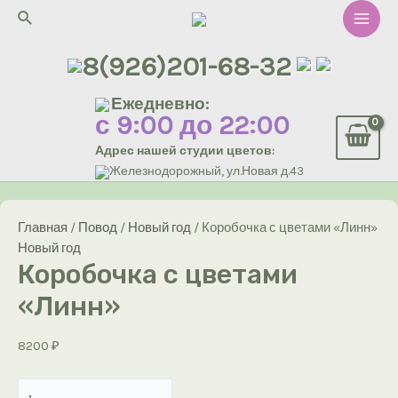
Перейти
Поиск
к
Main
содержимому
8(926)201-68-32
Men
Ежедневно:
с 9:00 до 22:00
Адрес нашей студии цветов:
Железнодорожный, ул.Новая д.43
Главная
/
Повод
/
Новый год
/ Коробочка с цветами «Линн»
Новый год
Коробочка с цветами
«Линн»
8200
₽
Количество