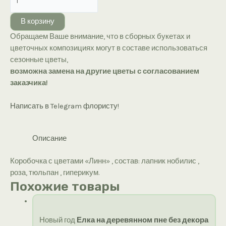
товара
Коробочка
В корзину
с
Обращаем Ваше внимание, что в сборных букетах и
цветами
цветочных композициях могут в составе использоваться
«Линн»
сезонные цветы,
возможна замена на другие цветы с согласованием
заказчика!
Написать в Telegram флористу!
Описание
Коробочка с цветами «Линн» , состав: лапник нобилис ,
роза, тюльпан , гиперикум.
Похожие товары
Новый год
Елка на деревянном пне без декора