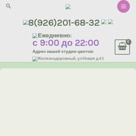
Перейти
Поиск
к
Main
содержимому
8(926)201-68-32
Men
Ежедневно:
с 9:00 до 22:00
Адрес нашей студии цветов:
Железнодорожный, ул.Новая д.43