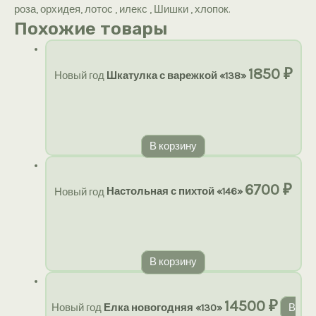
роза, орхидея, лотос , илекс , Шишки , хлопок.
Похожие товары
1850
₽
Новый год
Шкатулка с варежкой «138»
В корзину
6700
₽
Новый год
Настольная с пихтой «146»
В корзину
14500
₽
Новый год
Елка новогодняя «130»
В