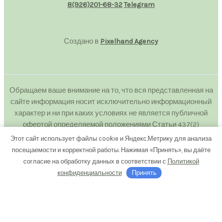
8(926)201-68-32
Telegram
Создано в
Pixelhand Agency
Обращаем ваше внимание на то, что вся представленная на
сайте информация носит исключительно информационный
характер и ни при каких условиях не является публичной
офертой определяемой положениями Статьи 437(2)
Гражданского кодекса Российской Федерации.
Этот сайт использует файлы cookie и Яндекс.Метрику для анализа
Любое копирование с сайта floweranna.ru без письменного
посещаемости и корректной работы. Нажимая «Принять», вы даёте
разрешения владельца запрещено.
согласие на обработку данных в соответствии с
Политикой
конфиденциальности
Принять