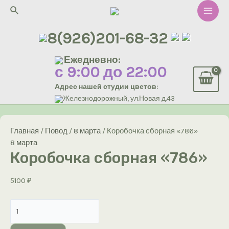
Перейти
Поиск
к
Main
содержимому
8(926)201-68-32
Men
Ежедневно:
с 9:00 до 22:00
Адрес нашей студии цветов:
Железнодорожный, ул.Новая д.43
Главная
/
Повод
/
8 марта
/ Коробочка сборная «786»
8 марта
Коробочка сборная «786»
5100
₽
Количество
товара
Коробочка