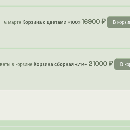
16900
₽
8 марта
Корзина с цветами «100»
В корзи
21000
₽
веты в корзине
Корзина сборная «714»
В ко