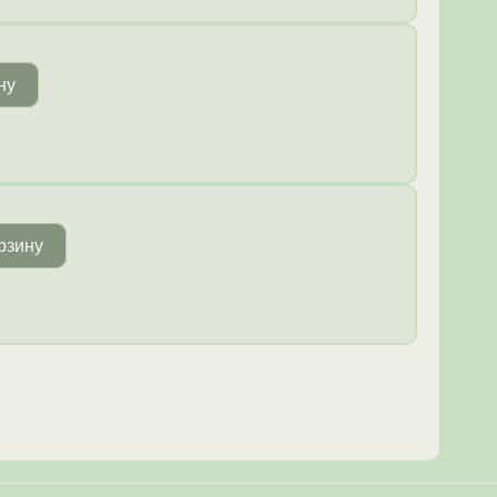
ну
рзину