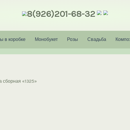
8(926)201-68-32
ы в коробке
Монобукет
Розы
Свадьба
Компо
а сборная «1325»