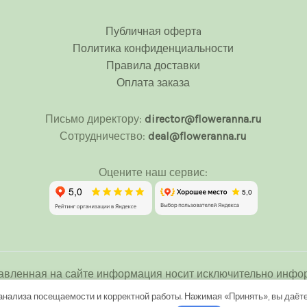
Публичная офертa
Политика конфиденциальности
Правила доставки
Оплата заказа
Письмо директору:
director@floweranna.ru
Сотрудничество:
deal@floweranna.ru
Оцените наш сервис:
авленная на сайте информация носит исключительно инфор
 определяемой положениями Статьи 437(2) Гражданского ко
анализа посещаемости и корректной работы. Нажимая «Принять», вы даёте