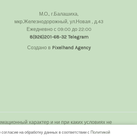
М.О., г.Балашиха,
мкр.Железнодорожный, ул.Новая , д.43
Ежедневно с 09:00 до 22:00
8(926)201-68-32
Telegram
Создано в
Pixelhand Agency
мационный характер и ни при каких условиях не
декса Российской Федерации.
 согласие на обработку данных в соответствии с
Политикой