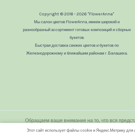
Copyright © 2018 - 2026 "FlowerAnna"
Мы салон цветов FlowerAnna, имеем широкий и
разнообразный ассортимент готовых композиций и сборных
букетов.
Быстрая доставка свежих цветов и букетов по
Железнодорожному и ближайшим районам г .Балашиха.
Обращаем ваше внимание на то, что вся предст
является публичной офертой
Этот сайт использует файлы cookie и Яндекс.Метрику для 