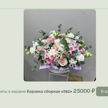
25000
₽
веты в корзине
Корзина сборная «582»
В к