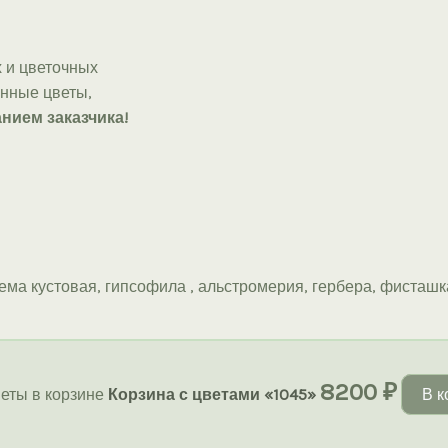
 и цветочных
онные цветы,
нием заказчика!
ема кустовая, гипсофила , альстромерия, гербера, фисташка
8200
₽
еты в корзине
Корзина с цветами «1045»
В к