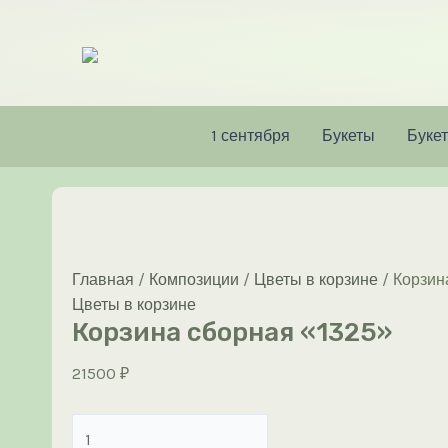
Перейти
к
содержимому
1 сентября
Букеты
Букет
Главная
/
Композиции
/
Цветы в корзине
/ Корзин
Цветы в корзине
Корзина сборная «1325»
21500
₽
Количество