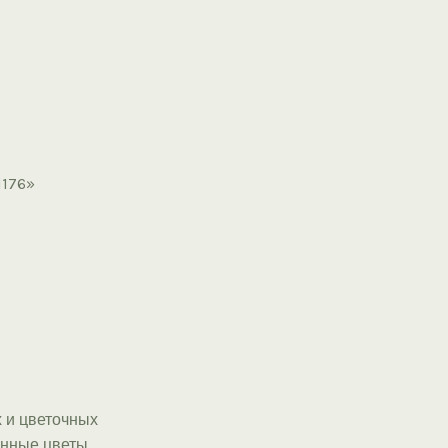
1176»
 и цветочных
онные цветы,