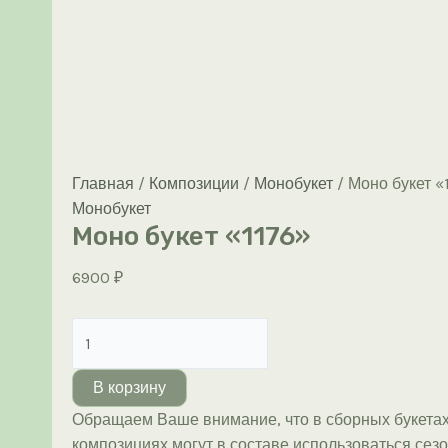
Главная
/
Композиции
/
Монобукет
/ Моно букет «
Монобукет
Моно букет «1176»
6900
₽
Количество
товара
Моно
В корзину
букет
Обращаем Ваше внимание, что в сборных букетах
«1176»
композициях могут в составе использоваться сез