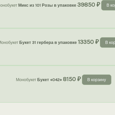
39850
₽
онобукет
Микс из 101 Розы в упаковке
В ко
13350
₽
Монобукет
Букет 31 гербера в упаковке
В ко
8150
₽
Монобукет
Букет «042»
В корзину