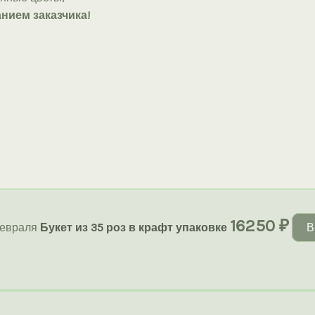
нием заказчика!
16250
₽
февраля
Букет из 35 роз в крафт упаковке
В