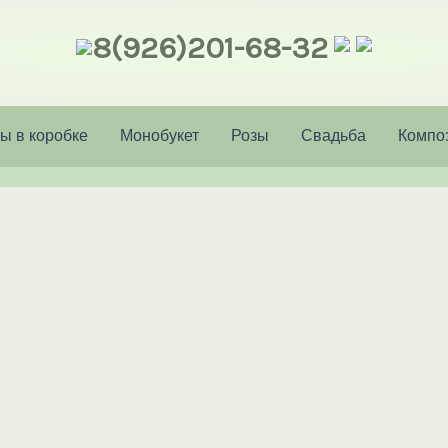
8(926)201-68-32
ы в коробке
Монобукет
Розы
Свадьба
Компо