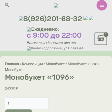
Перейти
Поиск
к
Main
содержимому
8(926)201-68-32
Men
Ежедневно:
с 9:00 до 22:00
Адрес нашей студии цветов:
Железнодорожный, ул.Новая д.43
Главная
/
Композиции
/
Монобукет
/ Монобукет «1096»
Монобукет
Монобукет «1096»
24550
₽
Количество
товара
Монобукет