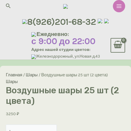
Перейти
Поиск
к
Main
содержимому
8(926)201-68-32
Men
Ежедневно:
с 9:00 до 22:00
Адрес нашей студии цветов:
Железнодорожный, ул.Новая д.43
Главная
/
Шары
/ Воздушные шары 25 шт (2 цвета)
Шары
Воздушные шары 25 шт (2
цвета)
3250
₽
Количество