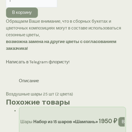
товара
Воздушные
В корзину
шары
Обращаем Ваше внимание, что в сборных букетах и
25
цветочных композициях могут в составе использоваться
шт
сезонные цветы,
(2
возможна замена на другие цветы с согласованием
цвета)
заказчика!
Написать в Telegram флористу!
Описание
Воздушные шары 25 шт (2 цвета)
Похожие товары
1950
₽
Шары
Набор из 15 шаров «Шампань»
В