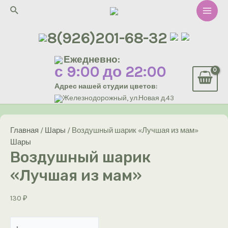
Перейти
Поиск
к
Main
содержимому
8(926)201-68-32
Men
Ежедневно:
с 9:00 до 22:00
Адрес нашей студии цветов:
Железнодорожный, ул.Новая д.43
Главная
/
Шары
/ Воздушный шарик «Лучшая из мам»
Шары
Воздушный шарик
«Лучшая из мам»
130
₽
Количество