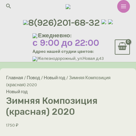
Перейти
Поиск
к
Main
содержимому
8(926)201-68-32
Men
Ежедневно:
с 9:00 до 22:00
Адрес нашей студии цветов:
Железнодорожный, ул.Новая д.43
Главная
/
Повод
/
Новый год
/ Зимняя Композиция
(красная) 2020
Новый год
Зимняя Композиция
(красная) 2020
1750
₽