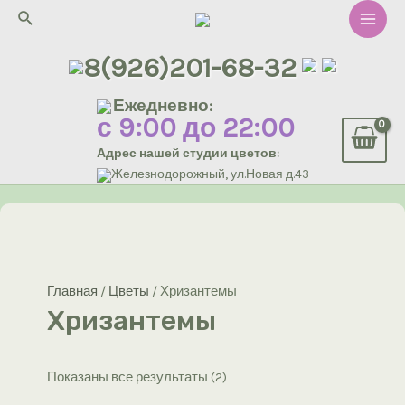
Перейти
Поиск
к
Main
содержимому
8(926)201-68-32
Men
Ежедневно:
с 9:00 до 22:00
Адрес нашей студии цветов:
Железнодорожный, ул.Новая д.43
Главная
/
Цветы
/ Хризантемы
Хризантемы
Сортировка:
Показаны все результаты (2)
самые