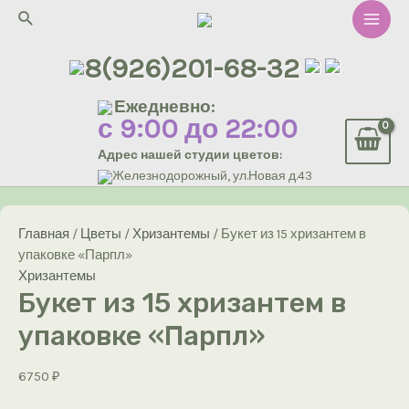
Перейти
Поиск
к
Main
содержимому
8(926)201-68-32
Men
Ежедневно:
с 9:00 до 22:00
Адрес нашей студии цветов:
Железнодорожный, ул.Новая д.43
Главная
/
Цветы
/
Хризантемы
/ Букет из 15 хризантем в
упаковке «Парпл»
Хризантемы
Букет из 15 хризантем в
упаковке «Парпл»
6750
₽