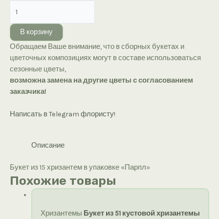
Количество
товара
Букет
В корзину
из
Обращаем Ваше внимание, что в сборных букетах и
15
цветочных композициях могут в составе использоваться
хризантем
сезонные цветы,
в
возможна замена на другие цветы с согласованием
упаковке
заказчика!
«Парпл»
Написать в Telegram флористу!
Описание
Букет из 15 хризантем в упаковке «Парпл»
Похожие товары
Хризантемы
Букет из 51 кустовой хризантемы