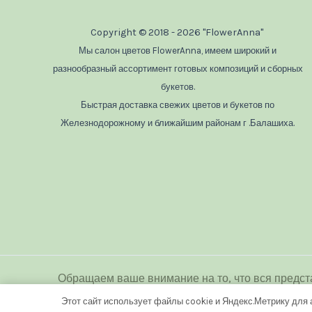
Copyright © 2018 - 2026 "FlowerAnna"
Мы салон цветов FlowerAnna, имеем широкий и
разнообразный ассортимент готовых композиций и сборных
букетов.
Быстрая доставка свежих цветов и букетов по
Железнодорожному и ближайшим районам г .Балашиха.
Обращаем ваше внимание на то, что вся предст
является публичной офертой
Этот сайт использует файлы cookie и Яндекс.Метрику для 