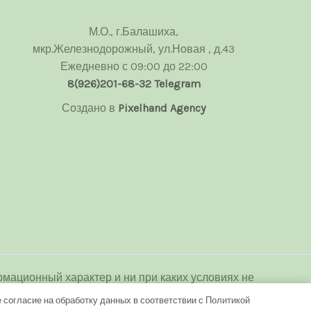
М.О., г.Балашиха,
мкр.Железнодорожный, ул.Новая , д.43
Ежедневно с 09:00 до 22:00
8(926)201-68-32
Telegram
Создано в
Pixelhand Agency
мационный характер и ни при каких условиях не
декса Российской Федерации.
 согласие на обработку данных в соответствии с
Политикой