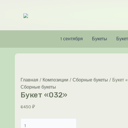
Перейти
к
содержимому
1 сентября
Букеты
Букет
Главная
/
Композиции
/
Сборные букеты
/ Букет 
Сборные букеты
Букет «032»
6450
₽
Количество