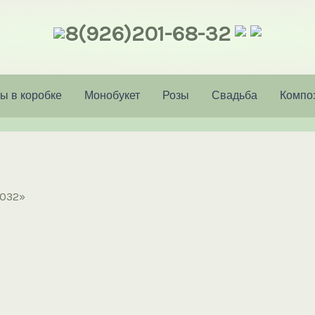
8(926)201-68-32
ы в коробке
Монобукет
Розы
Свадьба
Компо
«032»