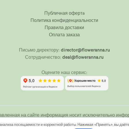
Публичная офертa
Политика конфиденциальности
Правила доставки
Оплата заказа
Письмо директору:
director@floweranna.ru
Сотрудничество:
deal@floweranna.ru
Оцените наш сервис:
авленная на сайте информация носит исключительно инфор
 определяемой положениями Статьи 437(2) Гражданского ко
анализа посещаемости и корректной работы. Нажимая «Принять», вы даёте