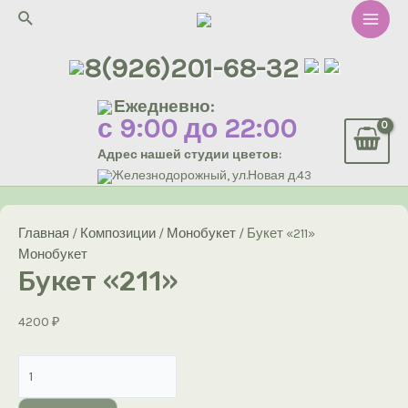
Перейти
Поиск
к
Main
содержимому
8(926)201-68-32
Men
Ежедневно:
с 9:00 до 22:00
Адрес нашей студии цветов:
Железнодорожный, ул.Новая д.43
Главная
/
Композиции
/
Монобукет
/ Букет «211»
Монобукет
Букет «211»
4200
₽
Количество
товара
Букет