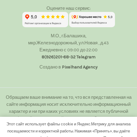
Оцените наш сервис:
М.О., г.Балашиха,
мкр.Железнодорожный, ул.Новая , д.43
Ежедневно с 09:00 до 22:00
8(926)201-68-32
Telegram
Создано в
Pixelhand Agency
Обращаем ваше внимание на то, что вся представленная на
сайте информация носит исключительно информационный
характер и ни при каких условиях не является публичной
офертой определяемой положениями Статьи 437(2)
Этот сайт использует файлы cookie и Яндекс.Метрику для анализа
Гражданского кодекса Российской Федерации.
посещаемости и корректной работы. Нажимая «Принять», вы даёте
Любое копирование с сайта floweranna.ru без письменного