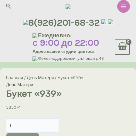
Перейти
Поиск
к
Main
содержимому
8(926)201-68-32
Men
Ежедневно:
с 9:00 до 22:00
Адрес нашей студии цветов:
Железнодорожный, ул.Новая д.43
Главная
/
День Матери
/ Букет «939»
День Матери
Букет «939»
5350
₽
Количество
товара
Букет