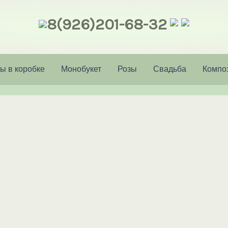
8(926)201-68-32
ы в коробке
Монобукет
Розы
Свадьба
Компо