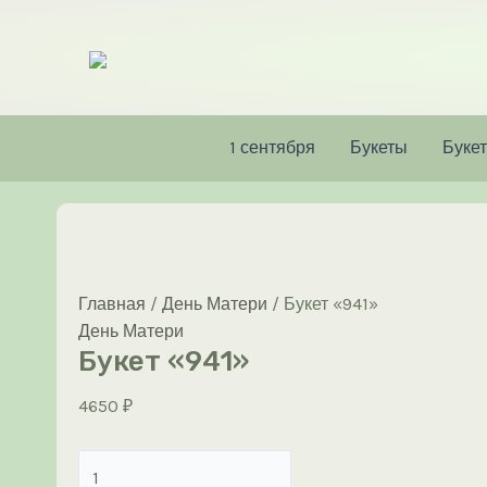
Перейти
к
содержимому
1 сентября
Букеты
Букет
Главная
/
День Матери
/ Букет «941»
День Матери
Букет «941»
4650
₽
Количество