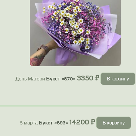
3350
₽
День Матери
Букет «870»
В корзину
14200
₽
8 марта
Букет «893»
В корзину