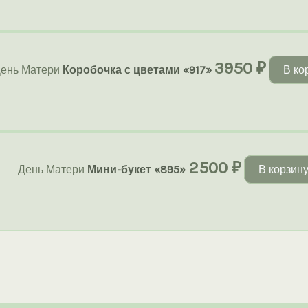
3950
₽
ень Матери
Коробочка с цветами «917»
В ко
2500
₽
День Матери
Мини-букет «895»
В корзин