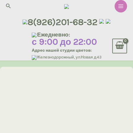
Перейти
Поиск
к
Main
содержимому
8(926)201-68-32
Men
Ежедневно:
с 9:00 до 22:00
Адрес нашей студии цветов:
Железнодорожный, ул.Новая д.43