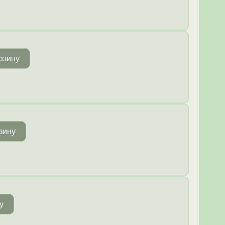
рзину
зину
у