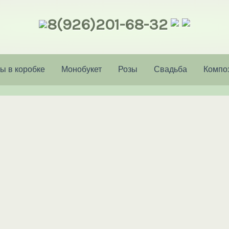
8(926)201-68-32
ы в коробке
Монобукет
Розы
Свадьба
Компо