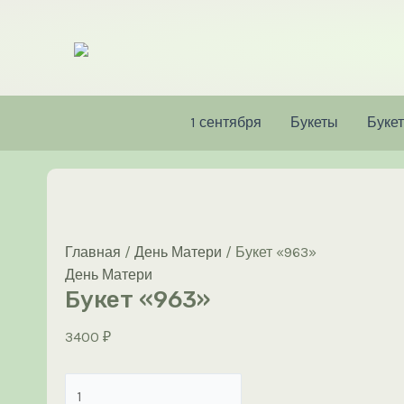
Перейти
к
содержимому
1 сентября
Букеты
Букет
Главная
/
День Матери
/ Букет «963»
День Матери
Букет «963»
3400
₽
Количество