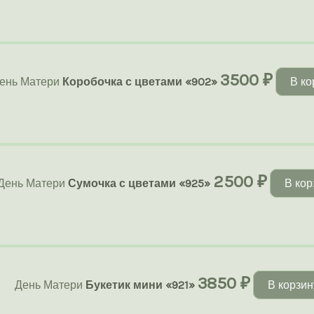
3500
₽
ень Матери
Коробочка с цветами «902»
В ко
2500
₽
День Матери
Сумочка с цветами «925»
В кор
3850
₽
День Матери
Букетик мини «921»
В корзин