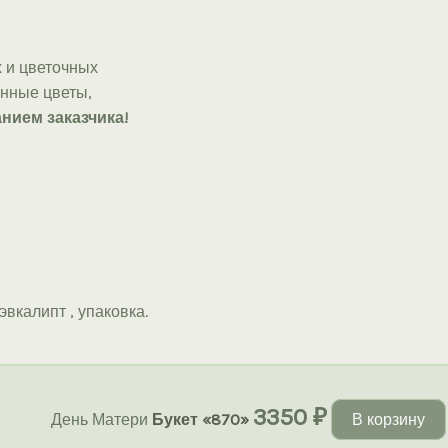
 и цветочных
онные цветы,
нием заказчика!
эвкалипт , упаковка.
3350
₽
День Матери
Букет «870»
В корзину