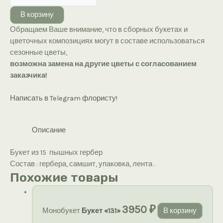
Букет
В корзину
из
Обращаем Ваше внимание, что в сборных букетах и
15
цветочных композициях могут в составе использоваться
пышных
сезонные цветы,
гербер
возможна замена на другие цветы с согласованием
заказчика!
Написать в Telegram флористу!
Описание
Букет из 15 пышных гербер
Состав : гербера, самшит, упаковка, лента .
Похожие товары
3950
₽
Монобукет
Букет «131»
В корзину