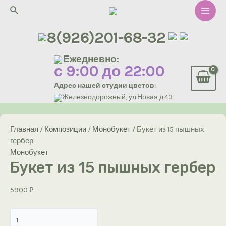
Перейти
Поиск
к
Main
содержимому
8(926)201-68-32
Men
Ежедневно:
с 9:00 до 22:00
Адрес нашей студии цветов:
Железнодорожный, ул.Новая д.43
Главная
/
Композиции
/
Монобукет
/ Букет из 15 пышных
гербер
Монобукет
Букет из 15 пышных гербер
5900
₽
Количество
товара