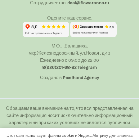
Сотрудничество:
deal@floweranna.ru
Оцените наш сервис:
М.О., г.Балашиха,
мкр.Железнодорожный, ул.Новая , д.43
Ежедневно с 09:00 до 22:00
8(926)201-68-32
Telegram
Создано в
Pixelhand Agency
Обращаем ваше внимание на то, что вся представленная на
сайте информация носит исключительно информационный
характер и ни при каких условиях не является публичной
офертой определяемой положениями Статьи 437(2)
Этот сайт использует файлы cookie и Яндекс.Метрику для анализа
Гражданского кодекса Российской Федерации.