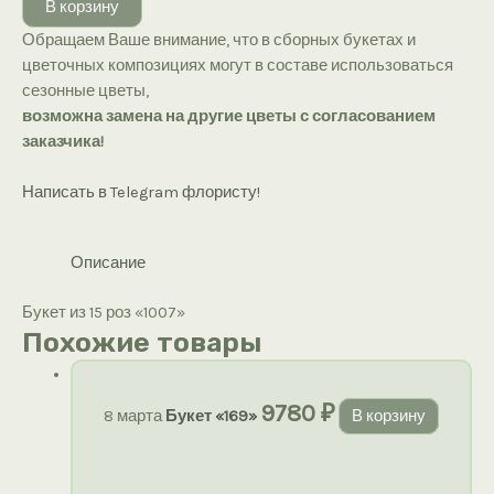
В корзину
из
Обращаем Ваше внимание, что в сборных букетах и
15
цветочных композициях могут в составе использоваться
роз
сезонные цветы,
«1007»
возможна замена на другие цветы с согласованием
заказчика!
Написать в Telegram флористу!
Описание
Букет из 15 роз «1007»
Похожие товары
9780
₽
8 марта
Букет «169»
В корзину