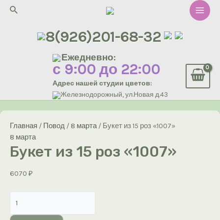
Перейти
Поиск
к
Main
содержимому
8(926)201-68-32
Men
Ежедневно:
с 9:00 до 22:00
Адрес нашей студии цветов:
Железнодорожный, ул.Новая д.43
Главная
/
Повод
/
8 марта
/ Букет из 15 роз «1007»
8 марта
Букет из 15 роз «1007»
6070
₽
Количество
товара
Букет